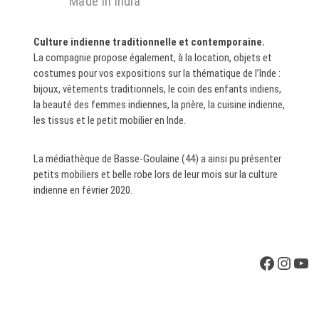
Made in India
Culture indienne traditionnelle et contemporaine.
La compagnie propose également, à la location, objets et
costumes pour vos expositions sur la thématique de l’Inde :
bijoux, vêtements traditionnels, le coin des enfants indiens,
la beauté des femmes indiennes, la prière, la cuisine indienne,
les tissus et le petit mobilier en Inde.
La médiathèque de Basse-Goulaine (44) a ainsi pu présenter
petits mobiliers et belle robe lors de leur mois sur la culture
indienne en février 2020.
Faceboo
Insta
You