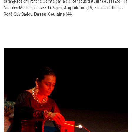
étrangères en Franche Comté par la bibliothèque d’
Audincourt
(25) – la
Nuit des Musées, musée du Papier,
Angoulême
(16) – la médiathèque
René-Guy Cadou,
Basse-Goulaine
(44)…